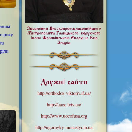
наним
Звернення Високопреосвященнійшого
Митрополита Галицького, керуючого
го року
Івано-Франківською Єпархією Кир
та
Андрія
тріли
Дружні сайти
http://orthodox-viktoriv.if.ua/
http://uaoc.lviv.ua/
http://www.uocofusa.org
http://ugornyky-monastyr.in.ua