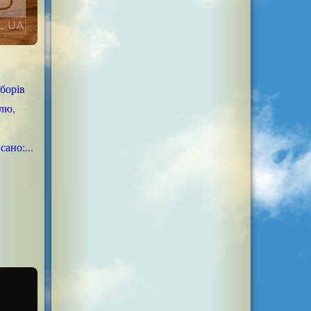
борів
елю,
ано:...