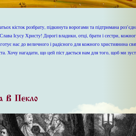
гатьох кісток розбрату, підкинута ворогами та підтримана роз’єд
 Слава Ісусу Христу! Дорогі владики, отці, брати і сестри, кожно
 готує нас до величного і радісного для кожного християнина свя
та. Хочу нагадати, що цей піст дається нам для того, щоб ми зус
а В Пекло