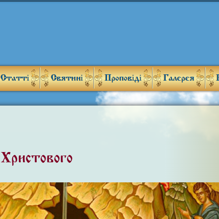
Статті
Святині
Проповіді
Галерея
Христового»