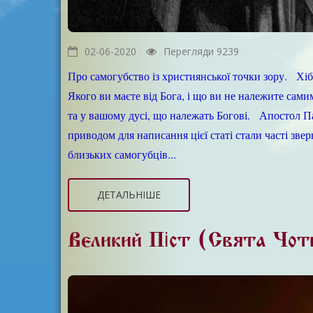
02-06-2020
Перегляди 9239
Про самогубство із християнської точки зору. Хіба
Якого ви маєте від Бога, і що ви не належите сами
та у вашому дусі, що належать Богові. Апостол Пав
приводом для написання цієї статі стали часті зве
близьких самогубців...
ДЕТАЛЬНІШЕ
Великий Піст (Свята Чот