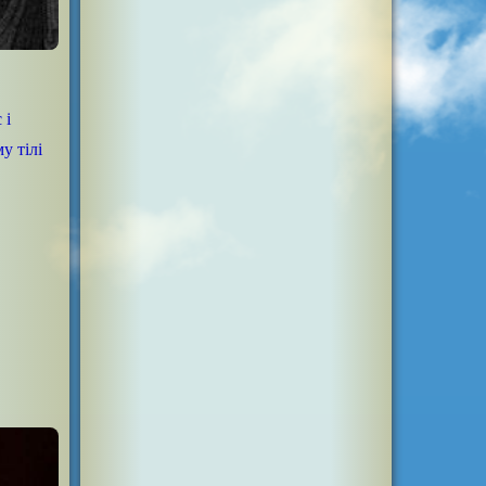
 і
у тілі