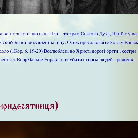
 ви не знаєте, що ваші тіла - то храм Святого Духа, Який є у вас
м собі? Бо ви викуплені за ціну. Отож прославляйте Бога у Вашом
ло (1Кор. 6, 19-20) Возлюблені во Христі дорогі брати і сестри
рнення у Єпархіальне Управління убитих горем людей - родичів,
иридесятниця)