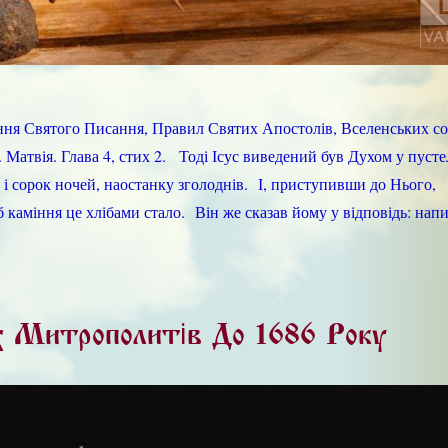
ння Святого Писання, Правил Святих Апостолів, Вселенських со
 Матвія. Глава 4, стих 2. Тоді Ісус виведений був Духом у пуст
і сорок ночей, наостанку зголоднів. І, приступивши до Нього,
каміння це хлібами стало. Він же сказав йому у відповідь: напис
их Митрополитів До 1686 Року