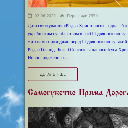
02-06-2020
Перегляди 2354
Дата святкування «Різдва Христового» - одна з ба
українським суспільством в часі Різдвяного посту.
ми з вами проходимо перід Різдвяного посту, який
Різдва Господа Бога і Спасителя нашого Ісуса Хрис
Новонародженого...
ДЕТАЛЬНІШЕ
Самогубство Пряма Дорог