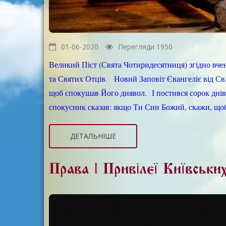
01-06-2020
Перегляди 1950
Великий Піст (Свята Чотиридесятниця) згідно вче
та Святих Отців. Новий Заповіт Євангеліє від Св.
щоб спокушав Його диявол. І постився сорок днів 
спокусник сказав: якщо Ти Син Божий, скажи, щоб 
ДЕТАЛЬНІШЕ
Права І Привілеї Київськ