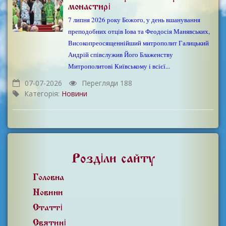
монастирі
7 липня 2026 року Божого, у день вшанування
преподобних отців Іова та Феодосія Манявських,
Високопреосященнійший митрополит Галицький
Андрій співслужив Його Блаженству
Митрополитові Київському і всієї...
07-07-2026
Перегляди 188
Категорія:
Новини
Розділи сайту
Головна
Новини
Статті
Святині