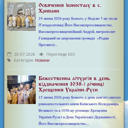
Освячення Іконостасу в с.
Хриплин
19 липня 2026 року Божого, у Неділю 7-му після
П’ятидесятниці Його Високопреосвященство,
Високопреосвященнійший Андрій, митрополит
Галицький на запрошення громади «Різдва
Пресвятої...
20-07-2026
Перегляди 603
Категорія:
Новини
Божественна літургія в день
відзначення 1038-ї річниці
Хрещення України-Руси
15 липня 2026 року Божого, у день пам’яті святого
рівноапостольного князя Київського Володимира
Великого та в 1038-му річницю Хрещення
України-Руси і в День Української Державності,
Його Високопреосвященство,...