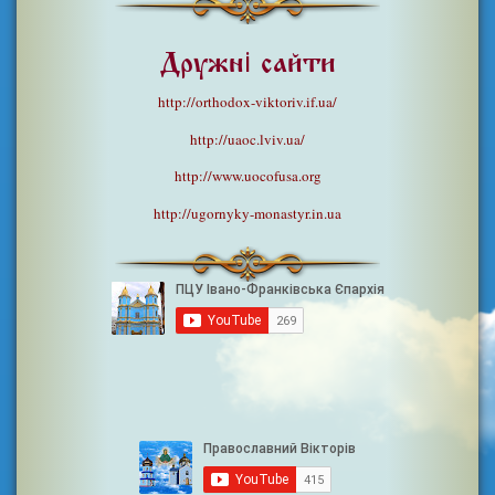
Дружні сайти
http://orthodox-viktoriv.if.ua/
http://uaoc.lviv.ua/
http://www.uocofusa.org
http://ugornyky-monastyr.in.ua