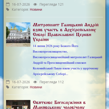
16-07-2026
Перегляди 121
Категорія:
Новини
Митрополит Галицький Андрій
взяв участь в Архієрейському
Соборі Православної Церкви
України
14 липня 2026 року Божого Його
Високопреовсвященство,
Високопреосвященнійший митрополит Галицький
Андрій та Преосвященнійший єпископ
Коломийський Павло взяли участь у щорічному
Архієрейському Соборі...
16-07-2026
Перегляди 112
Категорія:
Новини
Святкове Богослужіння в
Манявському чоловічому