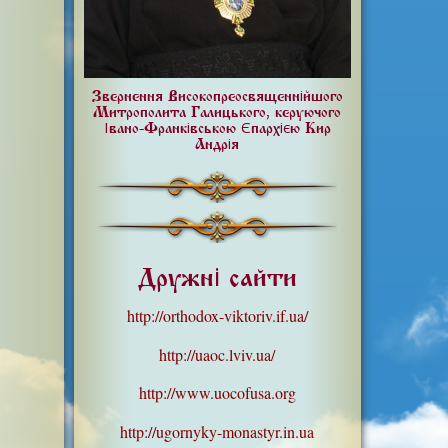
Звернення Високопреосвященнійшого
Митрополита Галицького, керуючого
Івано-Франківською Єпархією Кир
Андрія
Дружні сайти
http://orthodox-viktoriv.if.ua/
http://uaoc.lviv.ua/
http://www.uocofusa.org
http://ugornyky-monastyr.in.ua