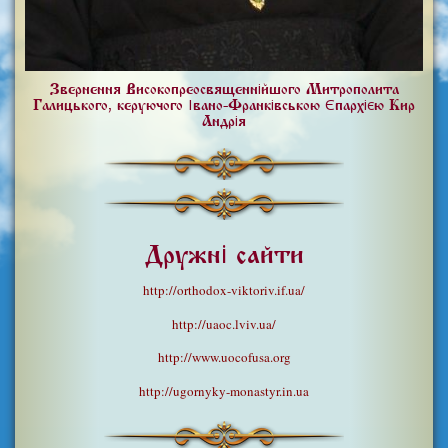
Звернення Високопреосвященнійшого Митрополита
Галицького, керуючого Івано-Франківською Єпархією Кир
Андрія
Дружні сайти
http://orthodox-viktoriv.if.ua/
http://uaoc.lviv.ua/
http://www.uocofusa.org
http://ugornyky-monastyr.in.ua