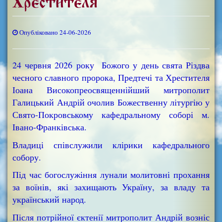
Хрестителя
Опубліковано 24-06-2026
24 червня 2026 року Божого у день свята Різдва
чесного славного пророка, Предтечі та Хрестителя
Іоана Високопреосвященнійший митрополит
Галицький Андрій очолив Божественну літургію у
Свято-Покровському кафедральному соборі м.
Івано-Франківська.
Владиці співслужили клірики кафедрального
собору.
Під час богослужіння лунали молитовні прохання
за воїнів, які захищають Україну, за владу та
український народ.
Після потрійної єктенії митрополит Андрій возніс