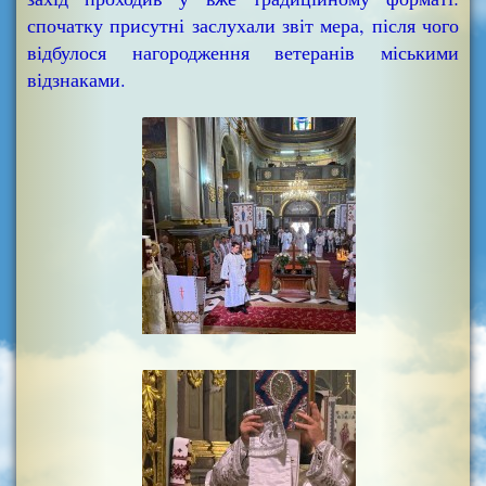
спочатку присутні заслухали звіт мера, після чого
відбулося нагородження ветеранів міськими
відзнаками.