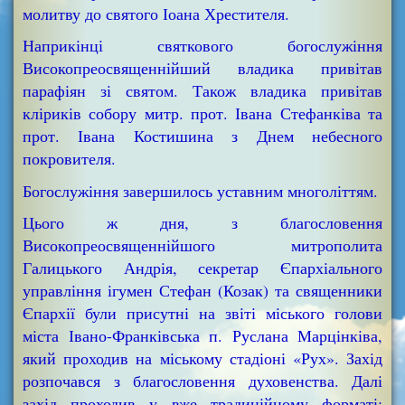
молитву до святого Іоана Хрестителя.
Наприкінці святкового богослужіння
Високопреосвященнійший владика привітав
парафіян зі святом. Також владика привітав
кліриків собору митр. прот. Івана Стефанківа та
прот. Івана Костишина з Днем небесного
покровителя.
Богослужіння завершилось уставним многоліттям.
Цього ж дня, з благословення
Високопреосвященнійшого митрополита
Галицького Андрія, секретар Єпархіального
управління ігумен Стефан (Козак) та священники
Єпархії були присутні на звіті міського голови
міста Івано-Франківська п. Руслана Марцінківа,
який проходив на міському стадіоні «Рух». Захід
розпочався з благословення духовенства. Далі
захід проходив у вже традиційному форматі: