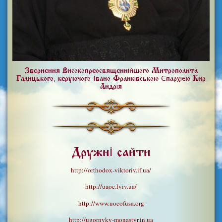
Звернення Високопреосвященнійшого Митрополита
Галицького, керуючого Івано-Франківською Єпархією Кир
Андрія
Дружні сайти
http://orthodox-viktoriv.if.ua/
http://uaoc.lviv.ua/
http://www.uocofusa.org
http://ugornyky-monastyr.in.ua