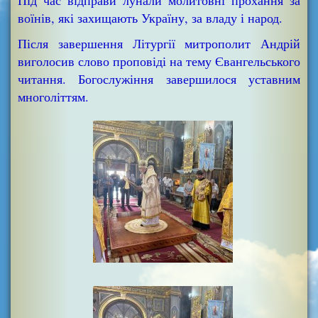
Під час відправи лунали молитовні прохання за
воїнів, які захищають Україну, за владу і народ.
Після завершення Літургії митрополит Андрій
виголосив слово проповіді на тему Євангельського
читання. Богослужіння завершилося уставним
многоліттям.