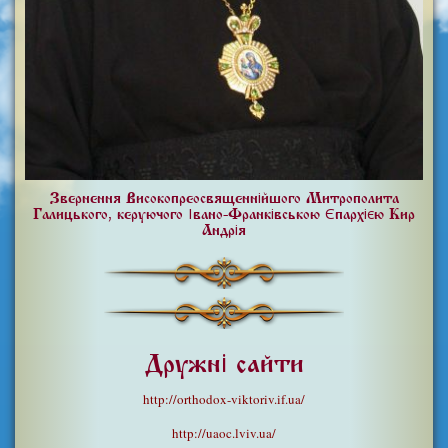
Звернення Високопреосвященнійшого Митрополита
Галицького, керуючого Івано-Франківською Єпархією Кир
Андрія
Дружні сайти
http://orthodox-viktoriv.if.ua/
http://uaoc.lviv.ua/