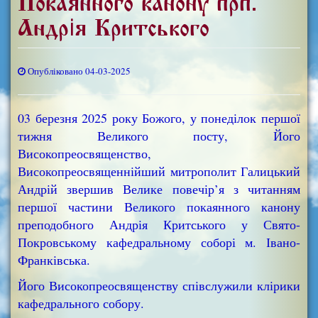
Покаянного канону прп.
Андрія Критського
Опубліковано 04-03-2025
03 березня 2025 року Божого, у понеділок першої
тижня Великого посту, Його
Високопреосвященство,
Високопреосвященнійший митрополит Галицький
Андрій звершив Велике повечір’я з читанням
першої частини Великого покаянного канону
преподобного Андрія Критського у Свято-
Покровському кафедральному соборі м. Івано-
Франківська.
Його Високопреосвященству співслужили клірики
кафедрального собору.