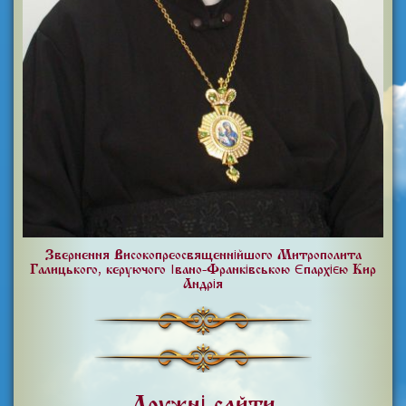
Звернення Високопреосвященнійшого Митрополита
Галицького, керуючого Івано-Франківською Єпархією Кир
Андрія
Дружні сайти