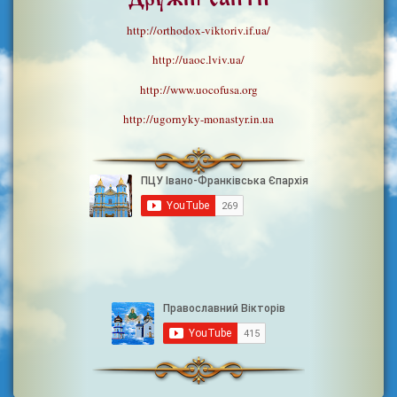
http://orthodox-viktoriv.if.ua/
http://uaoc.lviv.ua/
http://www.uocofusa.org
http://ugornyky-monastyr.in.ua