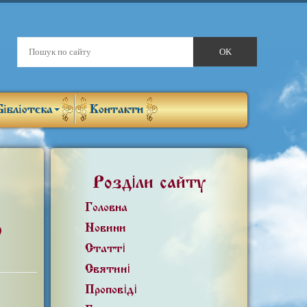
Бібліотека
Контакти
Розділи сайту
Головна
о
Новини
Статті
Святині
Проповіді