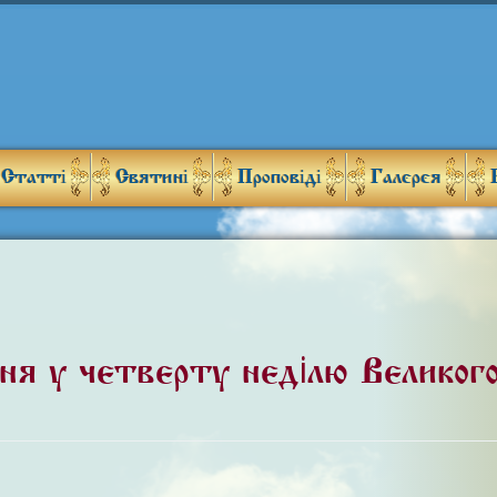
Статті
Святині
Проповіді
Галерея
ння у четверту неділю Великог