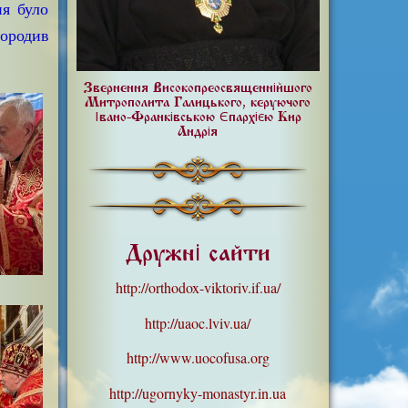
ня було
ородив
Звернення Високопреосвященнійшого
Митрополита Галицького, керуючого
Івано-Франківською Єпархією Кир
Андрія
Дружні сайти
http://orthodox-viktoriv.if.ua/
http://uaoc.lviv.ua/
http://www.uocofusa.org
http://ugornyky-monastyr.in.ua