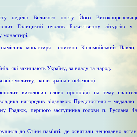
ту неділю Великого посту Його Високопреосвяще
полит Галицький очолив Божественну літургію у 
 монастирі.
 намісник монастиря єпископ Коломийський Павло, 
нів, які захищають Україну, за владу та народ.
озніс молитву, коли країна в небезпеці.
рополит виголосив слово проповіді на тему євангель
ладика нагородив відзнакою Предстоятеля – медаллю 
ну Градюк, першого заступника голови п. Руслана Фа
ирушила до Стіни пам’яті, де освятили нещодавно вста