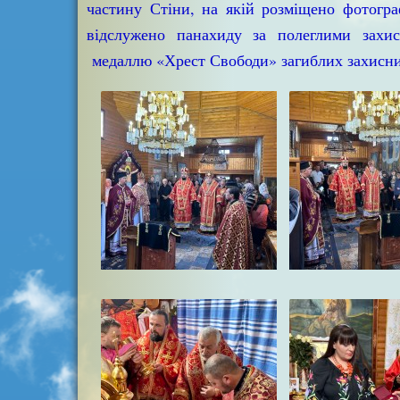
частину Стіни, на якій розміщено фотогра
відслужено панахиду за полеглими захи
медаллю «Хрест Свободи» загиблих захисник