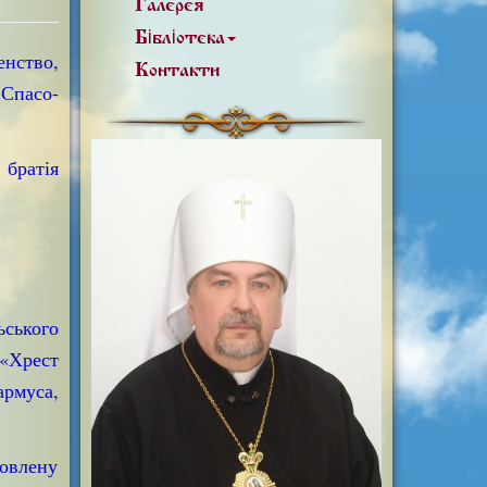
Галерея
Бібліотека
нство,
Контакти
Спасо-
братія
ського
«Хрест
рмуса,
новлену