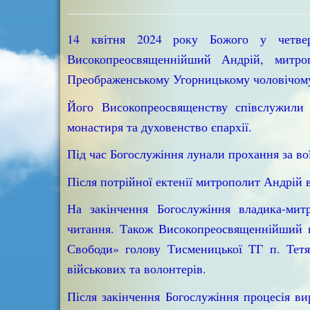
14 квітня 2024 року Божого у четвер
Високопреосвященнійший Андрій, митро
Преображенському Угорницькому чоловічому
Його Високопреосвященству співслужили
монастиря та духовенство єпархії.
Під час Богослужіння лунали прохання за вої
Після потрійної ектенії митрополит Андрій в
На закінчення Богослужіння владика-мит
читання. Також Високопреосвященнійший в
Свободи» голову Тисменицької ТГ п. Тетя
військових та волонтерів.
Після закінчення Богослужіння процесія в