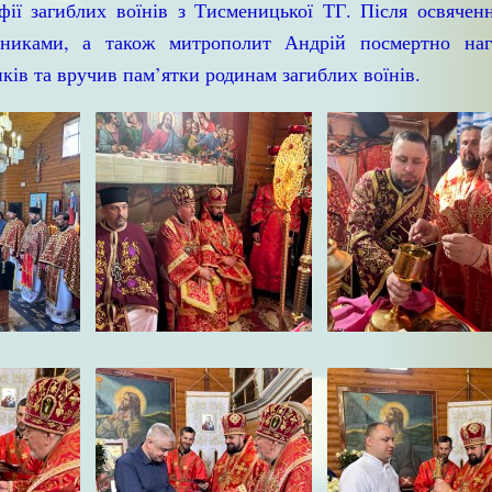
фії загиблих воїнів з Тисменицької ТГ. Після освячен
сниками, а також митрополит Андрій посмертно наг
ів та вручив пам’ятки родинам загиблих воїнів.