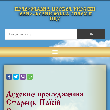
ПРАВОСЛАВНА ЦЕРКВА УКРАЇНИ
ІВАНО-ФРАНКІВСЬКА ЄПАРХІЯ
ПЦУ
Духовне пробудження
Старець Паїсій