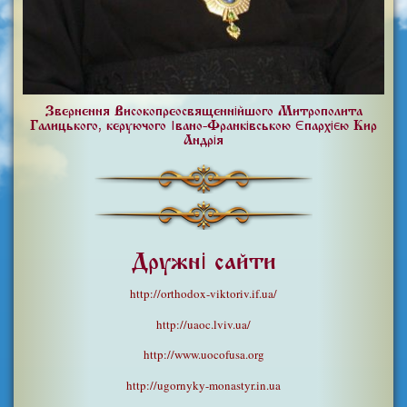
Звернення Високопреосвященнійшого Митрополита
Галицького, керуючого Івано-Франківською Єпархією Кир
Андрія
Дружні сайти
http://orthodox-viktoriv.if.ua/
http://uaoc.lviv.ua/
http://www.uocofusa.org
http://ugornyky-monastyr.in.ua