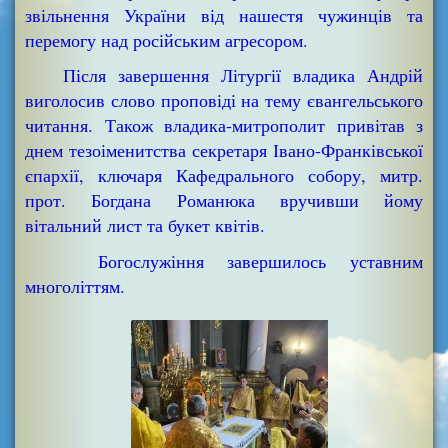
звільнення України від нашестя чужинців та
перемогу над російським агресором.
Після завершення Літургії владика Андрій
виголосив слово проповіді на тему євангельського
читання. Також владика-митрополит привітав з
днем тезоіменитства секретаря Івано-Франківської
єпархії, ключаря Кафедрального собору, митр.
прот. Богдана Романюка вручивши йому
вітальний лист та букет квітів.
Богослужіння завершилось уставним
многоліттям.