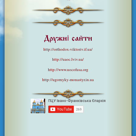
Дружні сайти
http://orthodox-viktoriv.if.ua/
http://uaoc.lviv.ua/
http://www.uocofusa.org
http://ugornyky-monastyr.in.ua