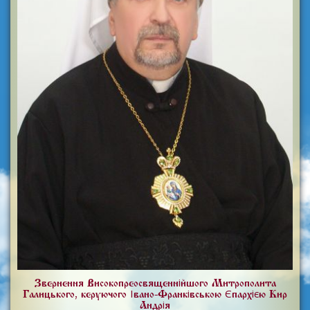
Звернення Високопреосвященнійшого Митрополита
Галицького, керуючого Івано-Франківською Єпархією Кир
Андрія