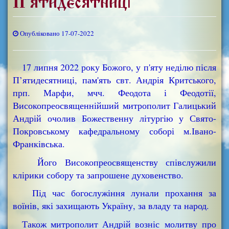
П’ятидесятниці
Опубліковано 17-07-2022
17 липня 2022 року Божого, у п'яту неділю після
П’ятидесятниці, пам'ять свт. Андрія Критського,
прп. Марфи, мчч. Феодота і Феодотії,
Високопреосвященнійший митрополит Галицький
Андрій очолив Божественну літургію у Свято-
Покровському кафедральному соборі м.Івано-
Франківська.
Його Високопреосвященству співслужили
клірики собору та запрошене духовенство.
Під час богослужіння лунали прохання за
воїнів, які захищають Україну, за владу та народ.
Також митрополит Андрій возніс молитву про