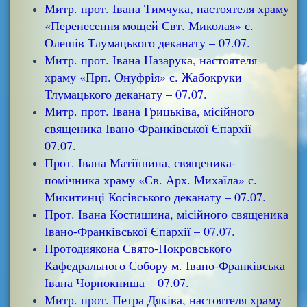
Митр. прот. Івана Тимчука, настоятеля храму
«Перенесення мощей Свт. Миколая» с.
Олешів Тлумацького деканату – 07.07.
Митр. прот. Івана Назарука, настоятеля
храму «Прп. Онуфрія» с. Жабокруки
Тлумацького деканату – 07.07.
Митр. прот. Івана Грицьківа, місійного
священика Івано-Франківської Єпархії –
07.07.
Прот. Івана Матіїшина, священика-
помічника храму «Св. Арх. Михаїла» с.
Микитинці Косівського деканату – 07.07.
Прот. Івана Костишина, місійного священика
Івано-Франківської Єпархії – 07.07.
Протодиякона Свято-Покровського
Кафедрального Собору м. Івано-Франківська
Івана Чорнокниша – 07.07.
Митр. прот. Петра Дяківа, настоятеля храму