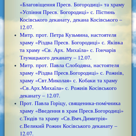
«Благовіщення Пресв. Богородиці» та храму
«Успіння Пресв. Богородиці» с. Пістинь
Косівського деканату, декана Косівського –
12.07.
Митр. прот. Петра Кузьмина, настоятеля
храму «Різдва Пресв. Богородиці» с. Яківка
та храму «Св. Арх. Михаїла» с. Гончарів
Тлумацького деканату – 12.07.
Митр. прот. Павла Слободяна, настоятеля
храму «Різдва Пресв.Богородиці» с. Рожнів,
храму «Свт.Миколая» с. Кобаки та храму
«Св.Арх.Михаїла» с. Рожнів Косівського
деканату – 12.07.
Прот. Павла Горіцу, священика-помічника
храму «Введення в храм Пресв.Богородиці»
с.Тюдів та храму «Св.Вмч.Димитрія»
с.Великий Рожин Косівського деканату –
12.07.