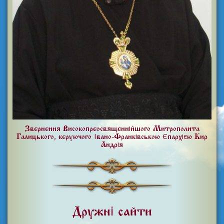
Звернення Високопреосвященнійшого Митрополита
Галицького, керуючого Івано-Франківською Єпархією Кир
Андрія
Дружні сайти