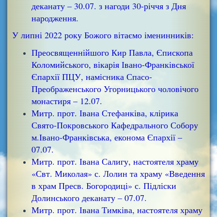
деканату – 30.07. з нагоди 30-річчя з Дня
народження.
У липні 2022 року Божого вітаємо іменинників:
Преосвященнійшого Кир Павла, Єпископа
Коломийського, вікарія Івано-Франківської
Єпархії ПЦУ, намісника Спасо-
Преображенського Угорницького чоловічого
монастиря – 12.07.
Митр. прот. Івана Стефанківа, клірика
Свято-Покровського Кафедрального Собору
м.Івано-Франківська, економа Єпархії –
07.07.
Митр. прот. Івана Салигу, настоятеля храму
«Свт. Миколая» с. Лолин та храму «Введення
в храм Пресв. Богородиці» с. Підліски
Долинського деканату – 07.07.
Митр. прот. Івана Тимківа, настоятеля храму