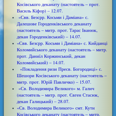
Косівського деканату (настоятель – прот.
Василь Кіфор) – 12.07.
«Свв. Безсрр. Косьми і Даміана» с.
Далешове Городенківського деканату
(настоятель – митр. прот. Тарас Іванюк,
декан Городенківський) – 14.07.
«Свв. Безсрр. Косьми і Даміана» с. Кийданці
Коломийського деканату (настоятель – митр.
прот. Даниїл Коржинський, декан
Коломийський) – 14.07.
«Покладення ризи Пресв. Богородиці» с.
Шешори Косівського деканату (настоятель –
митр. прот. Юрій Павличко) – 15.07.
«Св. Володимира Великого» м. Галич
(настоятель – митр. прот. Євген Стасюк,
декан Галицький) – 28.07.
«Св. Володимира Великого» смт. Кути
Косівського деканату (настоятель – митр.