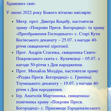
Храмових свят.
У липні 2022 року Божого вітаємо ювілярів:
Митр. прот. Дмитра Коцабу, настоятеля
храму «Покрови Пресв. Богородиці» та храму
«Преображення Господнього» с. Старі Кути
Косівського деканату – 25.07. з нагоди 40-
річчя священичої хіротонії.
Прот. Андрія Стасюка, священика Свято-
Покровського скита с. Кулачківці – 05.07. з
нагоди 50-річчя з Дня народження.
Прот. Михайла Моздіра, настоятеля храму
«Різдва Пресв. Богородиці» с. Гринівці
Тлумацького деканату – 19.07. з нагоди 40-
річчя з Дня народження.
Ієр. Анатолія Мартинюка, священика-
помічника храму «Покрови Пресв.
Богородиці» с. Прикмище Городенківського