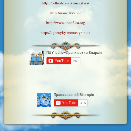
http://orthodox-viktoriv.if.ua/
http://uaoc.lviv.ua/
http://www.uocofusa.org
http://ugornyky-monastyr.in.ua