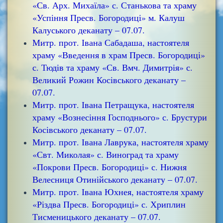
«Св. Арх. Михаїла» с. Станькова та храму
«Успіння Пресв. Богородиці» м. Калуш
Калуського деканату – 07.07.
Митр. прот. Івана Сабадаша, настоятеля
храму «Введення в храм Пресв. Богородиці»
с. Тюдів та храму «Св. Вмч. Димитрія» с.
Великий Рожин Косівського деканату –
07.07.
Митр. прот. Івана Петращука, настоятеля
храму «Вознесіння Господнього» с. Брустури
Косівського деканату – 07.07.
Митр. прот. Івана Лаврука, настоятеля храму
«Свт. Миколая» с. Виноград та храму
«Покрови Пресв. Богородиці» с. Нижня
Велесниця Отинійського деканату – 07.07.
Митр. прот. Івана Юхнея, настоятеля храму
«Різдва Пресв. Богородиці» с. Хриплин
Тисменицького деканату – 07.07.