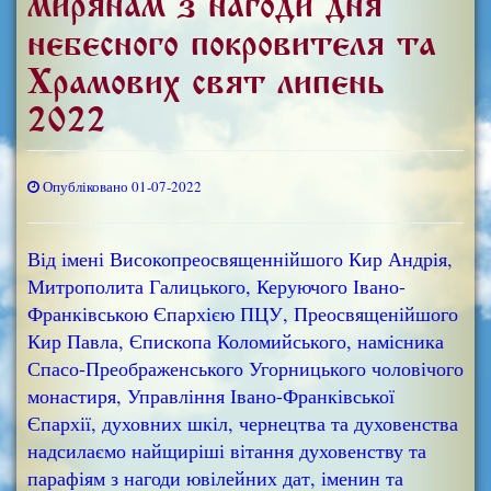
мирянам з нагоди дня
небесного покровителя та
Храмових свят липень
2022
Опубліковано 01-07-2022
Від імені Високопреосвященнійшого Кир Андрія,
Митрополита Галицького, Керуючого Івано-
Франківською Єпархією ПЦУ, Преосвященійшого
Кир Павла, Єпископа Коломийського, намісника
Спасо-Преображенського Угорницького чоловічого
монастиря, Управління Івано-Франківської
Єпархії, духовних шкіл, чернецтва та духовенства
надсилаємо найщиріші вітання духовенству та
парафіям з нагоди ювілейних дат, іменин та