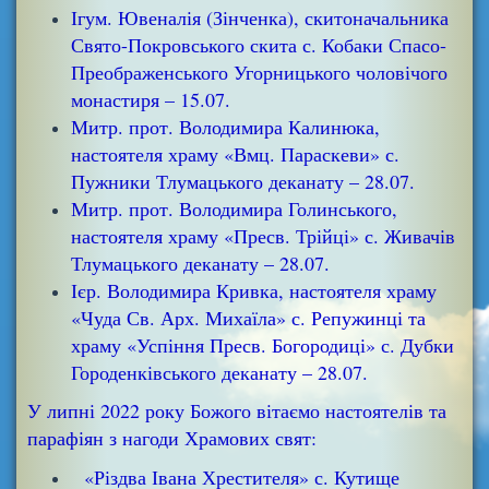
Ігум. Ювеналія (Зінченка), скитоначальника
Свято-Покровського скита с. Кобаки Спасо-
Преображенського Угорницького чоловічого
монастиря – 15.07.
Митр. прот. Володимира Калинюка,
настоятеля храму «Вмц. Параскеви» с.
Пужники Тлумацького деканату – 28.07.
Митр. прот. Володимира Голинського,
настоятеля храму «Пресв. Трійці» с. Живачів
Тлумацького деканату – 28.07.
Ієр. Володимира Кривка, настоятеля храму
«Чуда Св. Арх. Михаїла» с. Репужинці та
храму «Успіння Пресв. Богородиці» с. Дубки
Городенківського деканату – 28.07.
У липні 2022 року Божого вітаємо настоятелів та
парафіян з нагоди Храмових свят:
«Різдва Івана Хрестителя» с. Кутище