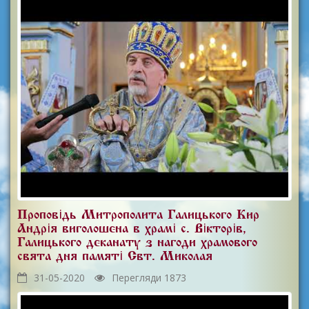
Проповідь Митрополита Галицького Кир
Андрія виголошена в храмі с. Вікторів,
Галицького деканату з нагоди храмового
свята дня памяті Свт. Миколая
31-05-2020
Перегляди 1873