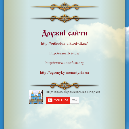
Дружні сайти
http://orthodox-viktoriv.if.ua/
http://uaoc.lviv.ua/
http://www.uocofusa.org
http://ugornyky-monastyr.in.ua