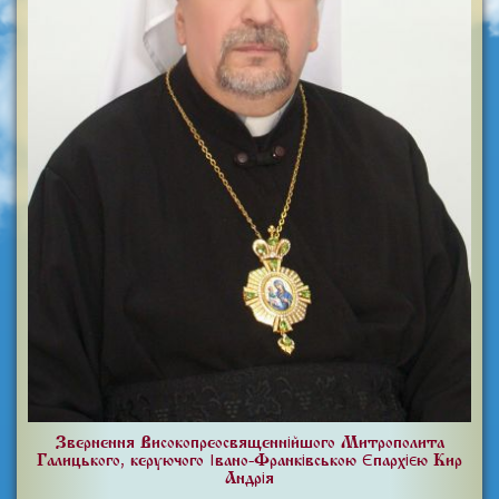
Звернення Високопреосвященнійшого Митрополита
Галицького, керуючого Івано-Франківською Єпархією Кир
Андрія