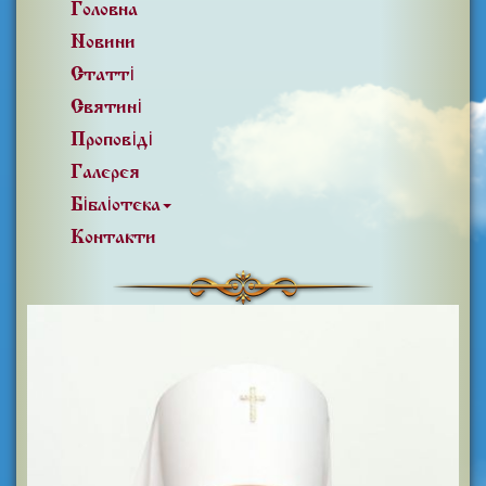
Головна
Новини
Статті
Святині
Проповіді
Галерея
Бібліотека
Контакти