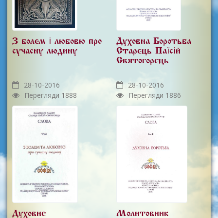
З болем і любов'ю про
Духовна Боротьба
сучасну людину
Старець Паїсій
Святогорець
28-10-2016
28-10-2016
Перегляди 1888
Перегляди 1886
Духовне
Молитовник