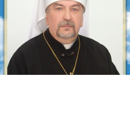
Звернення Високопреосвященнійшого Митрополита