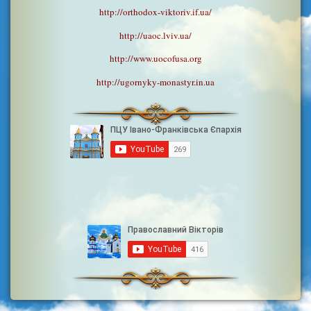
http://orthodox-viktoriv.if.ua/
http://uaoc.lviv.ua/
http://www.uocofusa.org
http://ugornyky-monastyr.in.ua