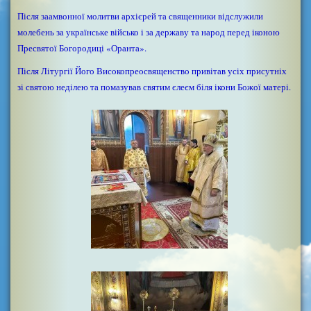
Після заамвонної молитви архієрей та священники відслужили
молебень за українське військо і за державу та народ перед іконою
Пресвятої Богородиці «Оранта».
Після Літургії Його Високопреосвященство привітав усіх присутніх
зі святою неділею та помазував святим єлеєм біля ікони Божої матері.