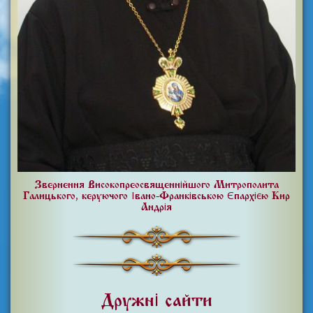
Звернення Високопреосвященнійшого Митрополита
Галицького, керуючого Івано-Франківською Єпархією Кир
Андрія
Дружні сайти