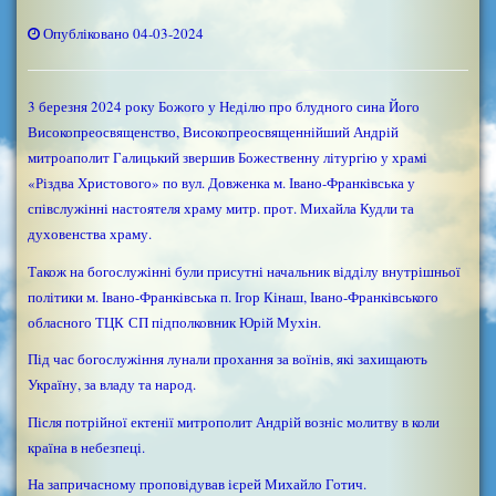
Опубліковано 04-03-2024
3 березня 2024 року Божого у Неділю про блудного сина Його
Високопреосвященство, Високопреосвященнійший Андрій
митроаполит Галицький звершив Божественну літургію у храмі
«Різдва Христового» по вул. Довженка м. Івано-Франківська у
співслужінні настоятеля храму митр. прот. Михайла Кудли та
духовенства храму.
Також на богослужінні були присутні начальник відділу внутрішньої
політики м. Івано-Франківська п. Ігор Кінаш, Івано-Франківського
обласного ТЦК СП підполковник Юрій Мухін.
Під час богослужіння лунали прохання за воїнів, які захищають
Україну, за владу та народ.
Після потрійної ектенії митрополит Андрій возніс молитву в коли
країна в небезпеці.
На запричасному проповідував ієрей Михайло Готич.